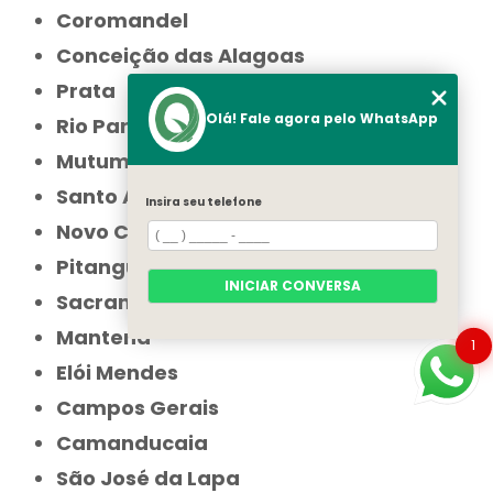
Coromandel
Conceição das Alagoas
Prata
Olá! Fale agora pelo WhatsApp
Rio Pardo de Minas
Mutum
Santo Antônio do Monte
Insira seu telefone
Novo Cruzeiro
Pitangui
INICIAR CONVERSA
Sacramento
Mantena
1
Elói Mendes
Campos Gerais
Camanducaia
São José da Lapa