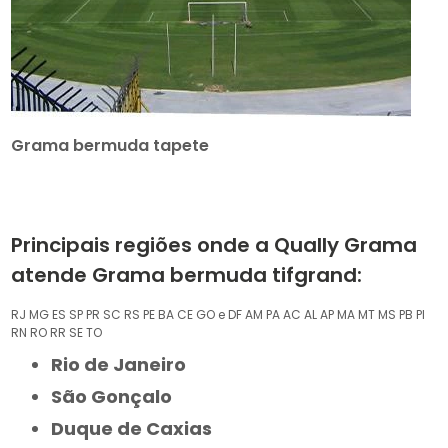
Grama bermuda tapete
Principais regiões onde a Qually Grama
atende Grama bermuda tifgrand:
RJ
MG
ES
SP
PR
SC
RS
PE
BA
CE
GO e DF
AM
PA
AC
AL
AP
MA
MT
MS
PB
PI
RN
RO
RR
SE
TO
Rio de Janeiro
São Gonçalo
Duque de Caxias