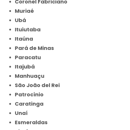
Coronel Fabriciano
Muriaé
Ubá
Ituiutaba
Itaúna
Pará de Minas
Paracatu
Itajubá
Manhuaçu
São João del Rei
Patrocínio
Caratinga
Unaí
Esmeraldas