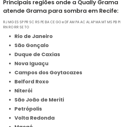
Principais regiões onde a Qually Grama
atende Grama para sombra em Recife:
RJ
MG
ES
SP
PR
SC
RS
PE
BA
CE
GO e DF
AM
PA
AC
AL
AP
MA
MT
MS
PB
PI
RN
RO
RR
SE
TO
Rio de Janeiro
São Gonçalo
Duque de Caxias
Nova Iguaçu
Campos dos Goytacazes
Belford Roxo
Niterói
São João de Meriti
Petrópolis
Volta Redonda
Macaé