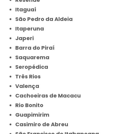
Itaguaí
São Pedro da Aldeia
Itaperuna
Japeri
Barra do Piraí
Saquarema
Seropédica
Três Rios
Valença
Cachoeiras de Macacu
Rio Bonito
Guapimirim
Casimiro de Abreu
São Francisco de Itabapoana