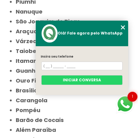
Piumhi
Nanuque
São Joaquim de Bicas
Araçuaí
Olá! Fale agora pelo WhatsApp
Várzea da Palma
Taiobeiras
Insira seu telefone
Itamarandiba
Guanhães
Ouro Fino
INICIAR CONVERSA
Brasília de Minas
1
Carangola
Pompéu
Barão de Cocais
Além Paraíba