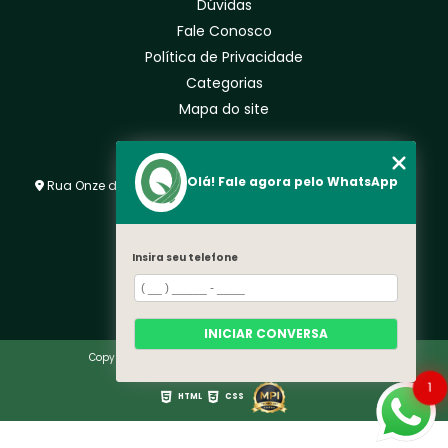
Dúvidas
Fale Conosco
Política de Privacidade
Categorias
Mapa do site
ENDEREÇO
Olá! Fale agora pelo WhatsApp
Rua Onze de Agosto, 180 - Centro Tatuí - SP - CEP: 18270-001
TELEFONE
(15) 99615-9898
Insira seu telefone
(15) 99615-9898
vendas@quallygrama.com.br
INICIAR CONVERSA
Copyright © Qually Grama. (Lei 9610 de 19/02/1998)
1
HTML
CSS