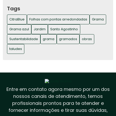
GRAMADOS ORNAMENTAIS
Tags
GRAMA COMO É O SEU CRESCIMENTO NO
SOLO
CitraBlue
Folhas com pontas arredondadas
Grama
GRAMA E SUAS DIFERENTES ESPÉCIES E
Grama azul
Jardim
Santo Agostinho
VARIEDADES – USO E APLICAÇÃO
Sustentabilidade
grama
gramados
obras
GRAMA ESMERALDA: VERSATILIDADE E BELEZA
taludes
PARA DIVERSOS PROJETOS
GRAMA INNOVATION! DESCUBRA A
REVOLUÇÃO DO PAISAGISMO
GRAMA NUTRIDA E BEM CUIDADA! COMO
FAÇO MINHA MANUTENÇÃO NO GRAMADO?
Entre em contato agora mesmo por um dos
GRAMA SOB ATAQUE: COMO LIDAR COM AS
nossos canais de atendimento, temos
DOENÇAS E PRAGAS?
profissionais prontos para te atender e
GRAMA SOB ATAQUE: COMO VENCER A
fornecer informações e tirar suas dúvidas,
BATALHA CONTRA AS PAQUINHAS E