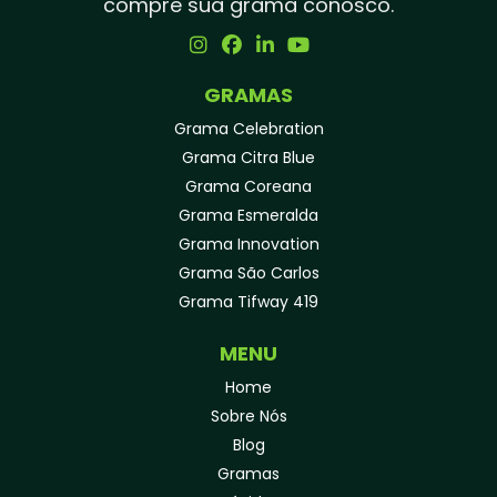
compre sua grama conosco.
PROTEGER SEU GRAMADO
GRAMADOS ORNAMENTAIS – A IMPLANTAÇÃO
GRAMAS
IRRIGAÇÃO: 4 SINAIS DE QUE VOCÊ ESTÁ
IRRIGANDO DEMAIS OU POUCO A SUA GRAMA
Grama Celebration
Grama Citra Blue
QUANTO TEMPO LEVA PARA A GRAMA CRIAR
Grama Coreana
RAÍZES?
Grama Esmeralda
SUSTENTABILIDADE COMEÇA NA ORIGEM DA
Grama Innovation
GRAMA: POR QUE A ESCOLHA DO
Grama São Carlos
FORNECEDOR FAZ TODA A DIFERENÇA
Grama Tifway 419
TIPOS DE GRAMA PARA CAMPOS DE FUTEBOL
PROFISSIONAIS
MENU
Home
TOPDRESSING: O SEGREDO PARA UM
GRAMADO SAUDÁVEL
Sobre Nós
Blog
Gramas