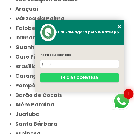
Araçuaí
Várzea da Palma
Taiobeiras
Olá! Fale agora pelo WhatsApp
Itamarandiba
Guanhães
Insira seu telefone
Ouro Fino
Brasília de Minas
Carangola
INICIAR CONVERSA
Pompéu
1
Barão de Cocais
Além Paraíba
Juatuba
Santa Bárbara
Espinosa