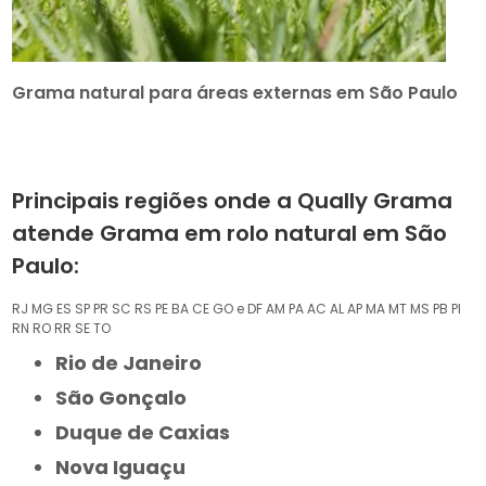
Grama natural para áreas externas em São Paulo
Principais regiões onde a Qually Grama
atende Grama em rolo natural em São
Paulo:
RJ
MG
ES
SP
PR
SC
RS
PE
BA
CE
GO e DF
AM
PA
AC
AL
AP
MA
MT
MS
PB
PI
RN
RO
RR
SE
TO
Rio de Janeiro
São Gonçalo
Duque de Caxias
Nova Iguaçu