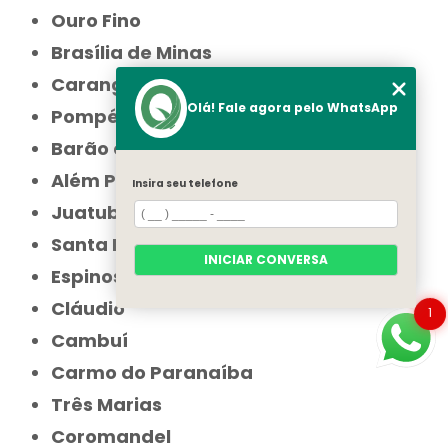
Ouro Fino
Brasília de Minas
Carangola
Olá! Fale agora pelo WhatsApp
Pompéu
Barão de Cocais
Além Paraíba
Insira seu telefone
Juatuba
Santa Bárbara
INICIAR CONVERSA
Espinosa
Cláudio
1
Cambuí
Carmo do Paranaíba
Três Marias
Coromandel