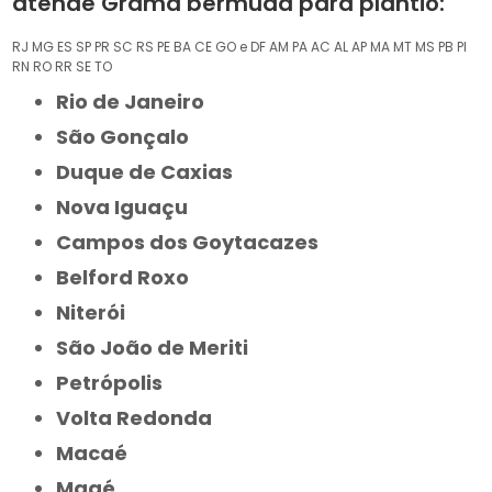
atende Grama bermuda para plantio:
RJ
MG
ES
SP
PR
SC
RS
PE
BA
CE
GO e DF
AM
PA
AC
AL
AP
MA
MT
MS
PB
PI
RN
RO
RR
SE
TO
Rio de Janeiro
São Gonçalo
Duque de Caxias
Nova Iguaçu
Campos dos Goytacazes
Belford Roxo
Niterói
São João de Meriti
Petrópolis
Volta Redonda
Macaé
Magé