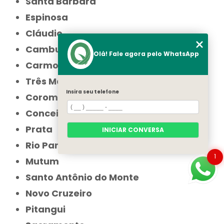
Santa Bárbara
Espinosa
Cláudio
Cambuí
Olá! Fale agora pelo WhatsApp
Carmo do Paranaíba
Três Marias
Insira seu telefone
Coromandel
Conceição das Alagoas
Prata
INICIAR CONVERSA
Rio Pardo de Minas
1
Mutum
Santo Antônio do Monte
Novo Cruzeiro
Pitangui