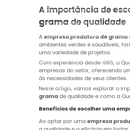
A importância de es
Grama esmeralda perto de mim
Gram
grama
de qualidade
Grama esmeralda são carlos
Grama es
Grama de estádio de futebol
Grama de
A
empresa produtora de grama
ambientes verdes e saudáveis, fo
Grama de estádio em Recife
Grama de
uma variedade de projetos.
Grama innovation
Grama japonesa
Com experiência desde 1995, a Qu
empresas do setor, oferecendo u
Grama de jardim esmeralda em São Paulo
às necessidades de seus clientes.
Grama para jardim em São Paulo
Gram
Neste artigo, vamos explorar a i
grama
de qualidade e como a Qua
Grama natural para apartamento
Gra
Benefícios de escolher uma
empr
Grama natural para áreas externas em Sã
Ao optar por uma
empresa produ
Grama natural para casas
Grama natur
a qualidade e a eficácia em todas