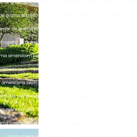
a de grama para jardim
Empresa de grama natural​
Empre
 de grama em São Paulo
Empresa produtora de grama
Fo
ecedor de grama importada
Fornecedor de grama em Recife
rrageira
Grama amendoim forrageira em Recife
Grama 
rama amendoim para paisagismo em Recife
Grama amendoim
a americana
Grama americana preço
Grama americana 
a americana zeon
Grama para área externa
Grama para á
ra areas sombreadas
Grama para arquitetura em Recife
aixa manutenção
Grama batatais
Grama bermuda
Gra
rama bermuda para campo de futebol
Grama bermuda para 
Grama bermuda celebration​
Grama bermuda folha fina