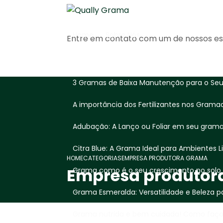
Home
Sobre Nós
Entre em contato com um de nossos esp
3 Gramas de Baixa Manutenção para o Seu 
A importância dos Fertilizantes nos Grama
Adubação: A Lanço ou Foliar em seu gram
Citra Blue: A Grama Ideal para Ambientes 
HOME
CATEGORIAS
EMPRESA PRODUTORA GRAMA
Empresa produtor
Grama como é o seu crescimento no solo
Grama Esmeralda: Versatilidade e Beleza p
Grama nutrida e bem cuidada! Como fa