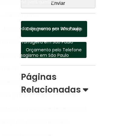
sa de grama para quadra​
rnecedor de grama
Fornecedor de grama em São Paulo
Orçamento por Whatsapp
amendoim forrageira em São Paulo
Orçamento pelo Telefone
 para paisagismo em São Paulo
em Recife
Páginas
rea externa são carlos
Relacionadas
Grama para arquitetura em São Paulo
ma bermuda para ambientes residenciais
campo de futebol em São Paulo
Grama bermuda green