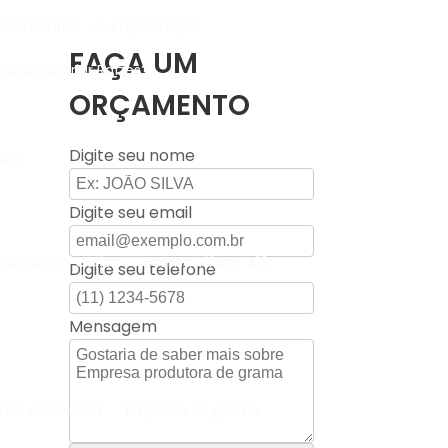
rnamentais – A Implantação
FAÇA UM
a Grama Criar Raízes?
ORÇAMENTO
Digite seu nome
vel
Digite seu email
Grama São Carlos
Grama Tifway 419
Digite seu telefone
Mensagem
grama esmeralda
Empresa de grama