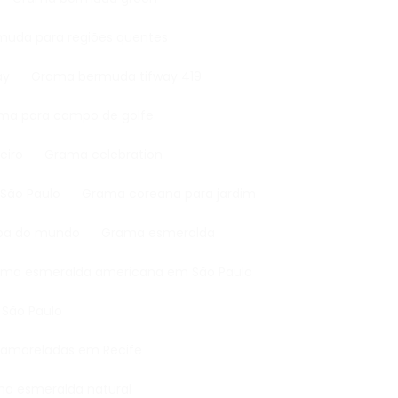
muda para regiões quentes
ay
Grama bermuda tifway 419
ama para campo de golfe
eiro
Grama celebration
 São Paulo
Grama coreana para jardim
opa do mundo
Grama esmeralda
rama esmeralda americana em São Paulo
 São Paulo
 amareladas em Recife
ma esmeralda natural