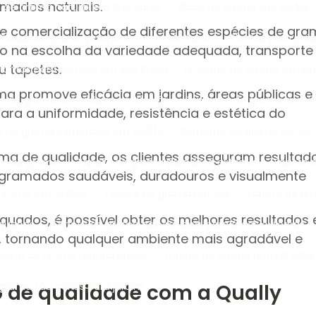
amados naturais.
ca de grama natural em São Paulo
Placa de grama são carlos
o e comercialização de diferentes espécies de gr
Placas de grama para jardim em São Paulo
Plantas para pa
co na escolha da variedade adequada, transporte
u tapetes.
Plantas para sombra em São Paulo
Produtor de grama esmer
a promove eficácia em jardins, áreas públicas e
e de grama amendoim em Recife
Semente de grama amen
ra a uniformidade, resistência e estética do
e de grama esmeralda em Recife
Semente de grama esmera
ma de qualidade, os clientes asseguram resultad
ete de grama
Tapete de grama para área externa
Tapete
 gramados saudáveis, duradouros e visualmente
 grama esmeralda
Tapete de grama natural
Tapete de gr
quados, é possível obter os melhores resultados
equenos
Tapete de grama natural ideal para áreas externas
e, tornando qualquer ambiente mais agradável e
Tapete de grama natural preço
Tapete de grama natural valor
de qualidade com a Qually
 grama são carlos para jardim