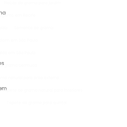
Placas de grama para jardim
ama
isagismo em Recife
alda
Semente de grama
doim em São Paulo
lda em São Paulo
os
 de grama bermuda
ama natural para área externa
 em
Tapete de grama natural para interiores
Tapete de grama para quintal