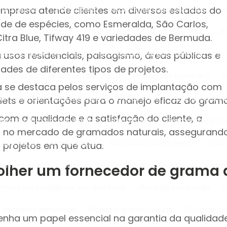
 empresa atende clientes em diversos estados do
para plantar
Grama preta
Grama preta em São Paulo
de de espécies, como Esmeralda, São Carlos,
ara quintal são carlos
Grama para quintal em São Paulo
Citra Blue, Tifway 419 e variedades de Bermuda.
natural em Recife
Grama em rolo natural em São Paulo
G
 usos residenciais, paisagismo, áreas públicas e
des de diferentes tipos de projetos.
o carlos para jardim em São Paulo
Grama são carlos m2
 se destaca pelos serviços de implantação com
Grama sintética para paisagismo em São Paulo
Grama para so
llets e orientações para o manejo eficaz do gram
 a qualidade e a satisfação do cliente, a
para sombra em São Paulo
Grama tifway
Grama tifway 41
a no mercado de gramados naturais, assegurand
 São Paulo
Grama zoysia
Grama zoysia em Recife
Gra
 projetos em que atua.
ais em Recife
Gramas ornamentais em São Paulo
Grama
olher um fornecedor de grama 
ramas para paisagismo em São Paulo
Placa de esmeralda
a de grama esmeralda
Placa de grama natural
Placa de g
ha um papel essencial na garantia da qualidad