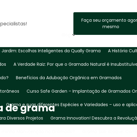
Faça seu orçamento ago
ecialistas!
mesmo
Blog
Jardim: Escolhas Inteligentes da Qually Grama
A História Cu
dos
A Verdade Raiz: Por que o Gramado Natural é Insubstituíve
ado?
Benefícios da Adubação Orgânica em Gramados
Litorâneos
Curso Safe Garden – Implantação de Gramados O
a de grama
Grama e suas diferentes Espécies e Variedades – uso e apli
ara Diversos Projetos
Grama Innovation! Descubra a Revoluç
ço minha Manutenção no Gramado?
Grama Sob Ataque: Como