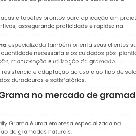
tural para esportes em Recife
Grama natural para esportes 
lacas e tapetes prontos para aplicação em proje
Grama natural para jardim em rolo
Grama natural para jardim
ortivas, assegurando praticidade e rapidez na
 natural para paisagismo em Recife
Grama natural para pai
ama
especializada também orienta seus clientes s
reço m2
Grama natural para quintal
Grama natural para qu
 quantidade necessária e os cuidados pós-planti
ção, manutenção e utilização do gramado.
l em rolo
Grama natural em São Paulo
Grama natural pa
, resistência e adaptação ao uso e ao tipo de sol
o
Grama ornamental para jardim
Grama ornamental para
dos duradouros e satisfatórios.
ulo
Grama ornamental em Recife
Grama ornamental em 
ly Grama no mercado de grama
ama de paisagismo são carlos
Grama para paisagismo em São
Grama em placa para campo
Grama em placa esmeralda
ally Grama é uma empresa especializada na
 placa para quintais
Grama em placa em Recife
Grama 
ção de gramados naturais.