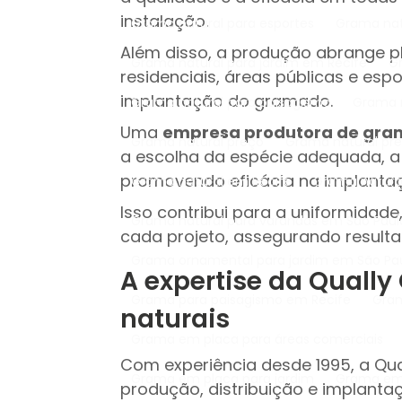
instalação.
Grama natural para esportes
Grama na
Além disso, a produção abrange p
Grama natural para jardim em Recife
residenciais, áreas públicas e esp
implantação do gramado.
Grama natural para paisagismo
Grama
Uma
empresa produtora de gr
Grama natural preço
Grama natural p
a escolha da espécie adequada, a
promovendo eficácia na implanta
Grama natural em Recife
Grama natura
Isso contribui para a uniformidade
Grama natural para varandas em São Paul
cada projeto, assegurando resulta
Grama ornamental para jardim em São Pa
A expertise da Qual
Grama para paisagismo em Recife
Gr
naturais
Grama em placa para áreas comerciais
Com experiência desde 1995, a Qu
Grama em placa para jardim
Grama em
produção, distribuição e implanta