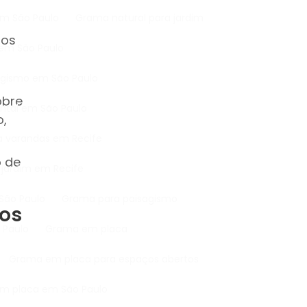
em São Paulo
Grama natural para jardim
tos
 em São Paulo
sagismo em São Paulo
obre
intal em São Paulo
o,
ra varandas em Recife
o de
 jardim em Recife
São Paulo
Grama para paisagismo
dos
 Paulo
Grama em placa
Grama em placa para espaços abertos
em placa em São Paulo