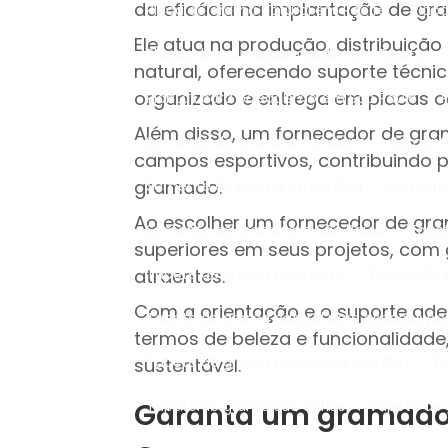
da eficácia na implantação de gr
Placa de grama natural em Recife
Pla
Ele atua na produção, distribuiçã
Placas de grama para jardim em Recife
natural, oferecendo suporte técni
organizado e entrega em placas o
Plantas para paisagismo em São Paulo
Além disso, um fornecedor de gram
Semente de grama amendoim
Sement
campos esportivos, contribuindo pa
gramado.
Semente de grama esmeralda
Sement
Ao escolher um fornecedor de gra
Semente de grama em São Paulo
Tap
superiores em seus projetos, com
atraentes.
Tapete de grama para casa
Tapete de
Com a orientação e o suporte ade
Tapete de grama natural para espaços p
termos de beleza e funcionalidad
Tapete de grama natural para jardim
sustentável.
Garanta um gramado 
Tapete de grama são carlos
Tapete de