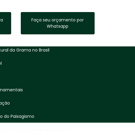
ra
Faça seu orçamento por
Whatsapp
ltural da Grama no Brasil
l
rnamentais
cação
ão do Paisagismo
 lidar com as doenças e pragas?