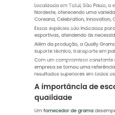
Localizada em Tatuí, São Paulo, a
Grama em placa para terrenos
Grama 
Nordeste, oferecendo uma varieda
Grama para quintal em Recife
Grama p
Coreana, Celebration, Innovation, 
Grama em rolo natural
Grama em rolo 
Essas espécies são indicadas para
esportivas, atendendo às necessida
Grama são carlos para jardim
Grama sã
Além da produção, a Qually Grama
Grama seca
Grama sempre verde
suporte técnico, transporte em pa
Com um compromisso constante com
Grama para sombra em Recife
Grama 
empresa se tornou uma referênci
Grama zeon em Recife
Grama zeon em
resultados superiores em todos os
Gramas ornamentais
Gramas ornament
A importância de esc
qualidade
Gramas para paisagismo em Recife
G
Placa de esmeralda em São Paulo
Plac
Um
fornecedor de grama
desempen