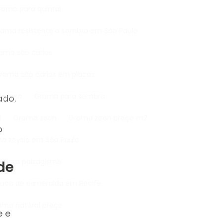
Grama para quintal
Grama resistente a sombra em São Paulo
rama são carlos
Grama são carlos em placas
l pleno
Grama para sombra
ado.
9
Grama zeon
Grama zeon preço m2
o
ma zoysia em São Paulo
s para paisagismo
de
Placa de esmeralda em Recife
rama natural preço
e e