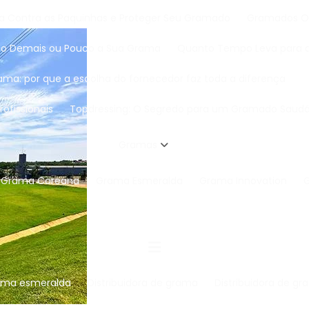
a Contra as Paquinhas e Proteger Seu Gramado
Gramados O
gando Demais ou Pouco a Sua Grama
Quanto Tempo Leva para 
ama: por que a escolha do fornecedor faz toda a diferença
ofissionais
Topdressing: O Segredo para um Gramado Saudá
Gramas
Grama Coreana
Grama Esmeralda
Grama Innovation
grama esmeralda
Distribuidora de grama
Distribuidora de 