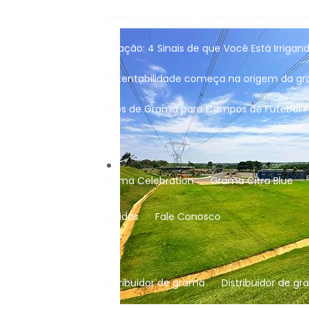
Grama Sob Ataque: Como Vencer a Batalh
Irrigação: 4 Sinais de que Você Está Irri
Sustentabilidade começa na origem da gr
Tipos de Grama para Campos de Futebol Pr
Grama Celebration
Grama Citra Blue
Dúvidas
Fale Conosco
Distribuidor de grama
Distribuidor de 