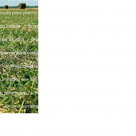
muda para plantio
Grama bermuda em Recife
Grama ber
da tapete
Grama bermuda tifgrand
Grama bermuda tifw
 de futebol
Grama para campo de futebol são carlos
Gr
Grama para campo de golfe em São Paulo
Grama para cant
Grama coreana
Grama coreana para áreas esportivas em
a coreana em São Paulo
Grama para cultivo
Grama da c
da americana
Grama esmeralda americana em Recife
G
Grama esmeralda imperial
Grama esmeralda imperial em
esmeralda manchas amareladas
Grama esmeralda manchas
m São Paulo
Grama esmeralda com manchas secas
Gra