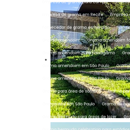
Empresa de grama para campo
Empres
Empresa de grama em Recife
Empresa
Fornecedor de grama esmeralda
Forn
Grama amendoim
Grama amendoim fo
Grama amendoim para paisagismo
G
Grama amendoim em São Paulo
Gram
Grama americana em São Paulo
Gram
Grama para área de sombra
Grama pa
Grama azul em São Paulo
Grama de b
Grama bermuda para áreas de lazer
G
Grama bermuda celebration para estádios