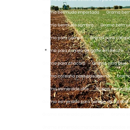
Grama bermuda importada
Grama ber
Grama bermuda sombra
Grama bermu
Grama para campo
Grama para campo
Grama para campo de golfe em Recife
Grama para chácara
Grama citra blue
Grama coreana para paisagismo
Gram
Grama esmeralda alta
Grama esmeral
Grama esmeralda para campo de futebol
Grama esmeralda para jardim
Grama 
Grama esmeralda manchas amareladas e