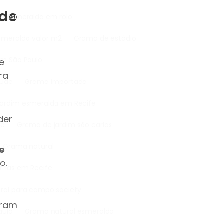
 de
ma esmeralda em rolo
smeralda valor m2
Grama de estádio
em São Paulo
e
ra
lude
Grama importada
 jardim esmeralda em Recife
der
fe
Grama de jardim são carlos
Grama natural
e
o.
ernas em Recife
ural para campo society
uram
aulo
Grama natural esmeralda